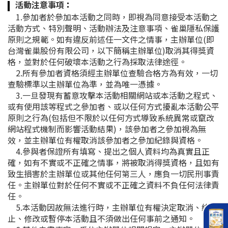
活動注意事項
：
1.參加者於參加本活動之同時，即視為同意接受本活動之
活動方式、特別聲明、活動辦法及注意事項、雀巢隱私保護
原則之規範。如有違反前述任一文件之情事，主辦單位(即
台灣雀巢股份有限公司，以下簡稱主辦單位)取消其得獎資
格，並對於任何破壞本活動之行為採取法律途徑。
2.所有參加者資格須經主辦單位查驗合格方為有效，一切
查驗標準以主辦單位為準，並為唯一憑據。
3.一旦發現有蓄意攻擊本活動相關網站或本活動之程式、
或有使用該等程式之參加者、或以任何方式擾亂本活動公平
原則之行為(包括但不限於以任何方式導致系統異常或竄改
網站程式機制而影響活動結果)，該參加者之參加視為無
效，並主辦單位有權取消該參加者之參加紀錄與資格。
4.參與者保證所有填寫、提出之個人資料均為真實且正
確，如有不實或不正確之情事，將被取消得獎資格，且如有
致生損害於主辦單位或其他任何第三人，應負一切民刑事責
任。主辦單位對於任何不實或不正確之資料不負任何法律責
任。
5.本活動因故無法進行時，主辦單位有權決定取消、終
止、修改或暫停本活動且不須做出任何事前之通知。