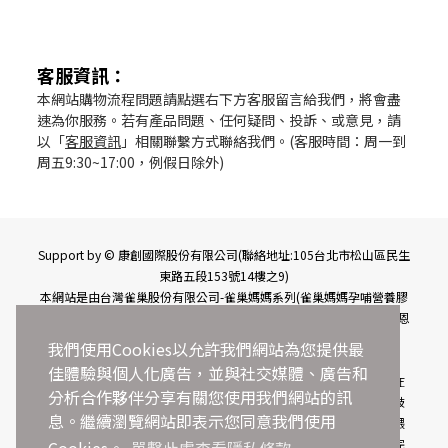
客服資訊
：
本網站購物流程問題請點選右下方客服留言給我們，將會盡
速為你服務。若有產品問題、任何疑問、投訴、或意見，請
以「
客服資訊
」相關聯繫方式聯絡我們。(客服時間：周一到
周五9:30~17:00，例假日除外)
Support by © 康創國際股份有限公司(聯絡地址:105台北市松山區民生
東路五段153號14樓之9)
本網站是由台灣雀巢股份有限公司-雀巢媽媽系列(雀巢媽媽孕哺營養膠
囊、雀巢媽媽LC40順哺膠囊、雀巢媽媽G穩適細粉)、能恩水解3、能恩
水解1、能恩水解、能恩 授權營運
我們使用Cookies以允許我們網站為您提供最
佳體驗與個人化廣告，並與社交媒體、廣告和
母乳宣言：母乳是寶寶最好的營養來源。世界衛生組織(WHO)建議，在
分析合作夥伴分享有關您使用我們網站的訊
寶寶出生後的前六個月應純母乳哺餵，並盡可能的持續母乳餵養；不鼓
息。繼續瀏覽網站即表示您同意我們使用
勵非必要的採用瓶餵或添加其他食品和飲料，因為這可能會對母乳哺餵
帶來不良影響，當你無法母乳哺餵時，請尋求醫師的專業建議。雀巢完