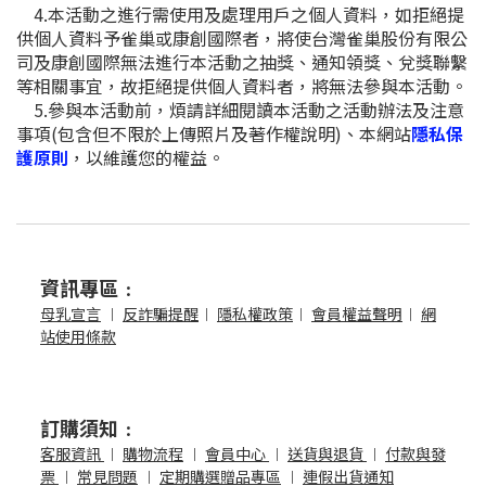
4.本活動之進行需使用及處理用戶之個人資料，如拒絕提
供個人資料予雀巢或
康創國際
者，將使台灣雀巢股份有限公
司及
康創國際
無法進行本活動之抽獎、通知領獎、兌獎聯繫
等相關事宜，故拒絕提供個人資料者，將無法參與本活動。
5.參與本活動前，煩請詳細閱讀本活動之活動辦法及注意
事項(包含但不限於上傳照片及著作權說明)、本網站
隱私保
護原則
，以維護您的權益。
資訊專區﹕
母乳宣言
︱
反詐騙提醒
︱
隱私權政策
︱
會員權益聲明
︱
網
站使用條款
訂購須知﹕
客服資訊
︱
購物流程
︱
會員中心
︱
送貨與退貨
︱
付款與發
票
︱
常見問題
︱
定期購選贈品專區
︱
連假出貨通知