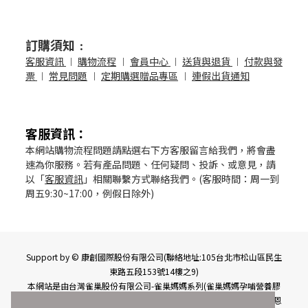
訂購須知﹕
客服資訊
︱
購物流程
︱
會員中心
︱
送貨與退貨
︱
付款與發
票
︱
常見問題
︱
定期購選贈品專區
︱
連假出貨通知
客服資訊
：
本網站購物流程問題請點選右下方客服留言給我們，將會盡
速為你服務。若有產品問題、任何疑問、投訴、或意見，請
以「
客服資訊
」相關聯繫方式聯絡我們。(客服時間：周一到
周五9:30~17:00，例假日除外)
Support by © 康創國際股份有限公司(聯絡地址:105台北市松山區民生
東路五段153號14樓之9)
本網站是由台灣雀巢股份有限公司-雀巢媽媽系列(雀巢媽媽孕哺營養膠
囊、雀巢媽媽LC40順哺膠囊、雀巢媽媽G穩適細粉)、能恩水解3、能恩