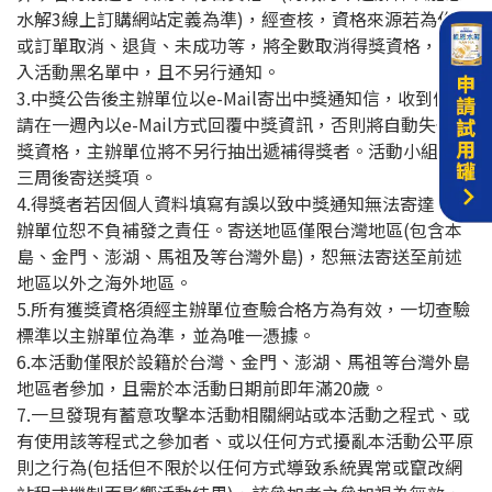
水解3線上訂購網站定義為準)，經查核，資格來源若為作假
或訂單取消、退貨、未成功等，將全數取消得獎資格，並列
入活動黑名單中，且不另行通知。
3.中獎公告後主辦單位以e-Mail寄出中獎通知信，收到信後
請在一週內以e-Mail方式回覆中獎資訊，否則將自動失去得
獎資格，主辦單位將不另行抽出遞補得獎者。活動小組將於
三周後寄送獎項。
4.得獎者若因個人資料填寫有誤以致中獎通知無法寄達，主
辦單位恕不負補發之責任。寄送地區僅限台灣地區(包含本
島、金門、澎湖、馬祖及等台灣外島)，恕無法寄送至前述
地區以外之海外地區。
5.所有獲獎資格須經主辦單位查驗合格方為有效，一切查驗
標準以主辦單位為準，並為唯一憑據。
6.本活動僅限於設籍於台灣、金門、澎湖、馬祖等台灣外島
地區者參加，且需於本活動日期前即年滿20歲。
7.一旦發現有蓄意攻擊本活動相關網站或本活動之程式、或
有使用該等程式之參加者、或以任何方式擾亂本活動公平原
則之行為(包括但不限於以任何方式導致系統異常或竄改網