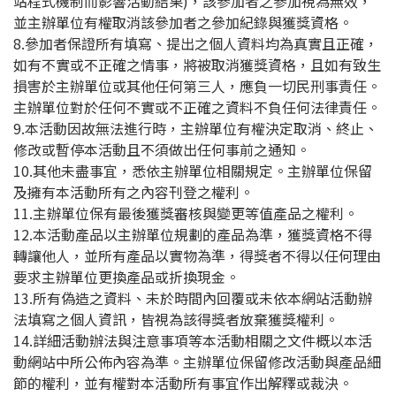
站程式機制而影響活動結果)，該參加者之參加視為無效，
並主辦單位有權取消該參加者之參加紀錄與獲獎資格。
8.參加者保證所有填寫、提出之個人資料均為真實且正確，
如有不實或不正確之情事，將被取消獲獎資格，且如有致生
損害於主辦單位或其他任何第三人，應負一切民刑事責任。
主辦單位對於任何不實或不正確之資料不負任何法律責任。
9.本活動因故無法進行時，主辦單位有權決定取消、終止、
修改或暫停本活動且不須做出任何事前之通知。
10.其他未盡事宜，悉依主辦單位相關規定。主辦單位保留
及擁有本活動所有之內容刊登之權利。
11.主辦單位保有最後獲獎審核與變更等值產品之權利。
12.本活動產品以主辦單位規劃的產品為準，獲獎資格不得
轉讓他人，並所有產品以實物為準，得獎者不得以任何理由
要求主辦單位更換產品或折換現金。
13.所有偽造之資料、未於時間內回覆或未依本網站活動辦
法填寫之個人資訊，皆視為該得獎者放棄獲獎權利。
14.詳細活動辦法與注意事項等本活動相關之文件概以
本活
動
網站中所公佈內容為準。主辦單位保留修改活動與產品細
節的權利，並有權對本活動所有事宜作出解釋或裁決。