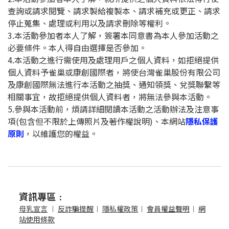
查詢或請求閱覽、請求製給複製本、請求補充或更正、請求
停止蒐集、處理或利用以及請求刪除等權利。
3.本活動參加者本人了解，簽署本同意書為本人參加活動之
必要條件。本人得自由選擇是否參加。
4.本活動之進行需使用及處理用戶之個人資料，如拒絕提供
個人資料予雀巢或
康創國際
者，將使台灣雀巢股份有限公司
及
康創國際
無法進行本活動之抽獎、通知領獎、兌獎聯繫等
相關事宜，故拒絕提供個人資料者，將無法參與本活動。
5.參與本活動前，煩請詳細閱讀本活動之活動辦法及注意事
項(包含但不限於上傳照片及著作權說明)、本網站
隱私保護
原則
，以維護您的權益。
資訊專區﹕
母乳宣言
︱
反詐騙提醒
︱
隱私權政策
︱
會員權益聲明
︱
網
站使用條款