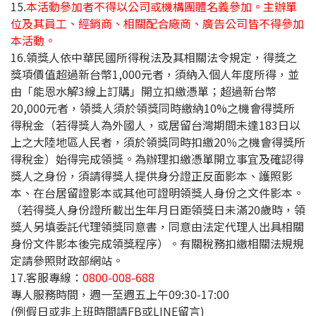
15.
本活動參加者不得以公司或機構團體名義參加。主辦單
位及其員工、經銷商、相關配合廠商、廣告公司皆不得參加
本活動。
16.領獎人依中華民國所得稅法及其相關法令規定，得獎之
獎項價值超過新台幣1,000元者，須納入個人年度所得，並
由「能恩水解3線上訂購」開立扣繳憑單；超過新台幣
20,000元者，領獎人須於領獎同時繳納10%之機會得獎所
得稅金（若得獎人為外國人，或居留台灣期間未達183日以
上之大陸地區人民者，須於領獎同時扣繳20％之機會得獎所
得稅金）始得完成領獎。為辦理扣繳憑單開立事宜及確認得
獎人之身份，須請得獎人提供身分證正反面影本、護照影
本、在台居留證影本或其他可證明領獎人身份之文件影本。
（若得獎人身份證所載出生年月日距領獎日未滿20歲時，領
獎人另填委託代理領獎同意書，同意由法定代理人出具相關
身份文件影本後完成領獎程序）。有關稅務扣繳相關法規規
定請參照財政部網站。
17.客服專線：
0800-008-688
專人服務時間，週一至週五上午09:30-17:00
(例假日或非上班時間請FB或LINE留言)