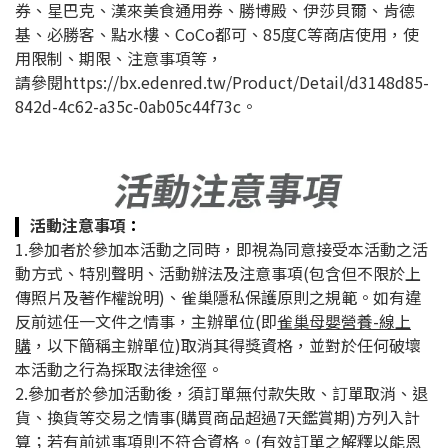
券、星巴克、漢來美食通用券、勝博殿、伊莎貝爾、肯德
基、必勝客、點水樓、CoCo都可、85度C等商店使用，使
用限制、期限、注意事項等，
請參閱https://bx.edenred.tw/Product/Detail/d3148d85-
842d-4c62-a35c-0ab05c44f73c。
活動注意事項
：
1.參加者於參加本活動之同時，即視為同意接受本活動之活
動方式、特別聲明、活動辦法及注意事項(包含但不限於上
傳照片及著作權說明)、雀巢隱私保護原則之規範。如有違
反前述任一文件之情事，主辦單位(即
雀巢母嬰營養-線上
購
，以下簡稱主辦單位)取消其得獎資格，並對於任何破壞
本活動之行為採取法律途徑。
2.參加者於參加活動後，須訂單無付款失敗、訂單取消、退
貨、換貨等交易之情事(購買商品超過7天鑑賞期)方列入計
算；若有前述事項則不符合資格。(有效訂單之解釋以能恩